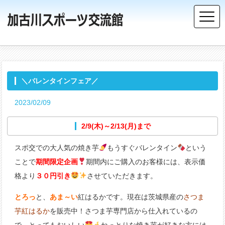
＼バレンタインフェア／
2023/02/09
2/9(木)～2/13(月)まで
スポ交での大人気の焼き芋
もうすぐバレンタイン
という
ことで
期間限定企画
期間内にご購入のお客様には、表示価
格より
３０円引き
させていただきます。
とろっ
と、
あま～い
紅はるかです。現在は茨城県産の
さつま
芋紅はるか
を販売中！さつま芋専門店から仕入れているの