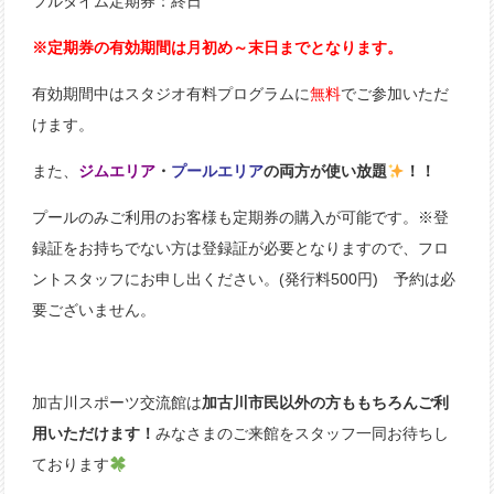
フルタイム定期券：終日
※定期券の有効期間は月初め～末日までとなります。
有効期間中はスタジオ有料プログラムに
無料
でご参加いただ
けます。
また、
ジムエリア
・
プールエリア
の両方が使い放題
！！
プールのみご利用のお客様も定期券の購入が可能です。※登
録証をお持ちでない方は登録証が必要となりますので、フロ
ントスタッフにお申し出ください。(発行料500円) 予約は必
要ございません。
加古川スポーツ交流館は
加古川市民以外の方ももちろんご利
用いただけます！
みなさまのご来館をスタッフ一同お待ちし
ております