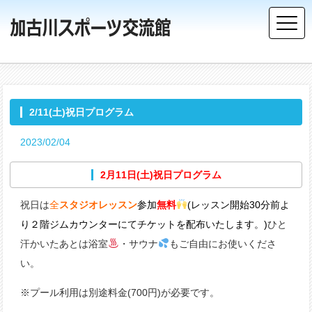
2/11(土)祝日プログラム
2023/02/04
2月11日(土)祝日プログラム
祝日は
全
スタジオレッスン
参加
無料
(レッスン開始30分前よ
り２階ジムカウンターにてチケットを配布いたします。)
ひと
汗かいたあとは浴室
・サウナ
もご自由にお使いくださ
い。
※プール利用は別途料金(700円)が必要です。