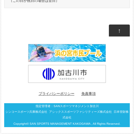
（この日が祝日の場合は翌日）
↑
プライバシーポリシー
免責事項
指定管理者：SANスポーツマネジメント加古川
シンコースポーツ兵庫株式会社
アシックススポーツファシリティーズ株式会社
日本管財株
式会社
Copyright© SAN SPORTS MANAGEMENT KAKOGAWA , All Rights Reserved.